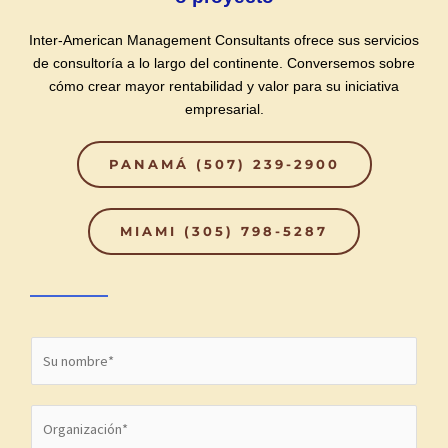
Inter-American Management Consultants ofrece sus servicios
de consultoría a lo largo del continente. Conversemos sobre
cómo crear mayor rentabilidad y valor para su iniciativa
empresarial.
PANAMÁ (507) 239-2900
MIAMI (305) 798-5287
N
o
m
O
b
r
r